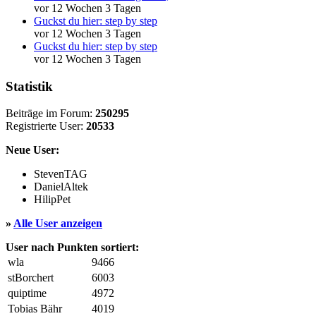
vor 12 Wochen 3 Tagen
Guckst du hier: step by step
vor 12 Wochen 3 Tagen
Guckst du hier: step by step
vor 12 Wochen 3 Tagen
Statistik
Beiträge im Forum:
250295
Registrierte User:
20533
Neue User:
StevenTAG
DanielAltek
HilipPet
»
Alle User anzeigen
User nach Punkten sortiert:
wla
9466
stBorchert
6003
quiptime
4972
Tobias Bähr
4019