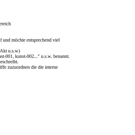
ereich
raf und möchte entsprechend viel
 Akt u.s.w)
st-001, kunst-002..." u.s.w. benannt.
eschreibt.
iffe zuzuordnen die die interne