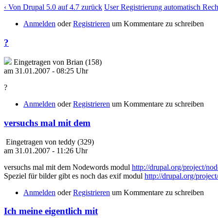
‹ Von Drupal 5.0 auf 4.7 zurück
User Registrierung automatisch Rech
Anmelden
oder
Registrieren
um Kommentare zu schreiben
?
Eingetragen von Brian (158)
am 31.01.2007 - 08:25 Uhr
?
Anmelden
oder
Registrieren
um Kommentare zu schreiben
versuchs mal mit dem
Eingetragen von teddy (329)
am 31.01.2007 - 11:26 Uhr
versuchs mal mit dem Nodewords modul
http://drupal.org/project/n
Speziel für bilder gibt es noch das exif modul
http://drupal.org/project
Anmelden
oder
Registrieren
um Kommentare zu schreiben
Ich meine eigentlich mit