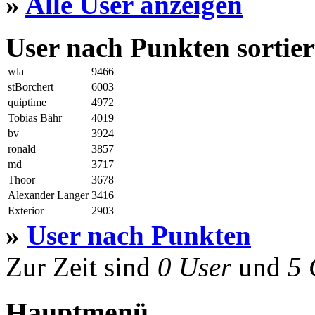
»
Alle User anzeigen
User nach Punkten sortier
wla
9466
stBorchert
6003
quiptime
4972
Tobias Bähr
4019
bv
3924
ronald
3857
md
3717
Thoor
3678
Alexander Langer
3416
Exterior
2903
»
User nach Punkten
Zur Zeit sind
0 User
und
5 
Hauptmenü