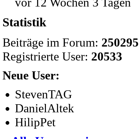
vor 12 Wochen 3 Tagen
Statistik
Beiträge im Forum:
250295
Registrierte User:
20533
Neue User:
StevenTAG
DanielAltek
HilipPet