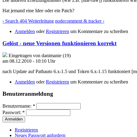
Die anderen Ersetzungsmuster (wie z.B. [title-raw]) funktionieren wi
Hat jemand eine Idee oder ein Patch?
‹ Search 404 Weiterleitung
nodecomment & tracker ›
Anmelden
oder
Registrieren
um Kommentare zu schreiben
Gelöst - neue Versionen funktionieren korrekt
Eingetragen von danimanie (19)
am 08.12.2010 - 10:10 Uhr
nach Update auf Pathauto 6.x-1.5 und Token 6.x-1.15 funktioniert [
Anmelden
oder
Registrieren
um Kommentare zu schreiben
Benutzeranmeldung
Benutzername:
*
Passwort:
*
Registrieren
Neues Passwort anfordern