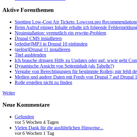
Aktive Forenthemen
Spotting Low-Cost Air Tickets: Lowcost.pro Recommendation
Beim Aufruf einiger Inhalte erhalte ich folgende Fehlermeldun
Neuinstallation: vermutlich ein rewrite-Problem
Drupal CMS installieren
[erledigt]MP3 in Drupal 10 einbinden
(gelöst)Drupal 11 installieren
Titel ausblenden
Ich brauche dringen Hilfe zu Updates oder ggf. wwie geht Co
Dynamische Ansicht von Seiteninhalt (als Tabelle?)
Vergabe von Berechtigungen für bestimmte Rollen; mir fehlt de
Medien und andere Daten mit Feeds von Drupal 7 auf Drupal 1
Rolle erstellen nicht zu finden
Weiter
Neue Kommentare
Gefunden
vor 5 Wochen 4 Tagen
Vielen Dank für die ausführlichen Hinweise...
vor 6 Wochen 1 Tag