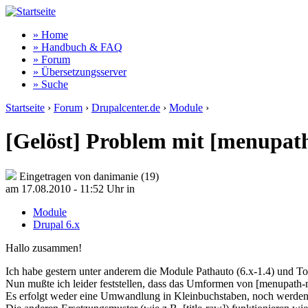
» Home
» Handbuch & FAQ
» Forum
» Übersetzungsserver
» Suche
Startseite
›
Forum
›
Drupalcenter.de
›
Module
›
[Gelöst] Problem mit [menupath
Eingetragen von danimanie (19)
am 17.08.2010 - 11:52 Uhr
in
Module
Drupal 6.x
Hallo zusammen!
Ich habe gestern unter anderem die Module Pathauto (6.x-1.4) und Tok
Nun mußte ich leider feststellen, dass das Umformen von [menupath-raw
Es erfolgt weder eine Umwandlung in Kleinbuchstaben, noch werden 