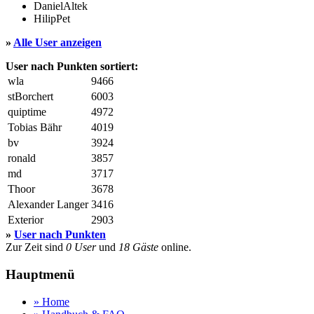
DanielAltek
HilipPet
»
Alle User anzeigen
User nach Punkten sortiert:
wla
9466
stBorchert
6003
quiptime
4972
Tobias Bähr
4019
bv
3924
ronald
3857
md
3717
Thoor
3678
Alexander Langer
3416
Exterior
2903
»
User nach Punkten
Zur Zeit sind
0 User
und
18 Gäste
online.
Hauptmenü
» Home