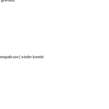
e gewohnt.
menupath-raw] wieder korrekt