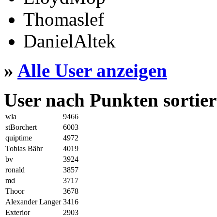
Thomaslef
DanielAltek
»
Alle User anzeigen
User nach Punkten sortier
wla
9466
stBorchert
6003
quiptime
4972
Tobias Bähr
4019
bv
3924
ronald
3857
md
3717
Thoor
3678
Alexander Langer
3416
Exterior
2903