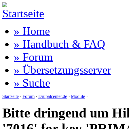
» Home
» Handbuch & FAQ
» Forum
» Übersetzungsserver
» Suche
Startseite
›
Forum
›
Drupalcenter.de
›
Module
›
Bitte dringend um Hil
'7016' for key 'PRIM