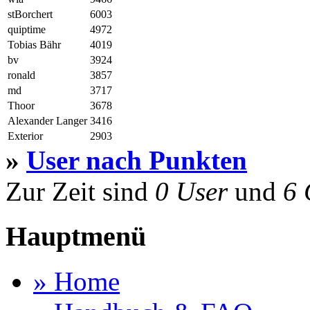
stBorchert
6003
quiptime
4972
Tobias Bähr
4019
bv
3924
ronald
3857
md
3717
Thoor
3678
Alexander Langer
3416
Exterior
2903
»
User nach Punkten
Zur Zeit sind
0 User
und
6 
Hauptmenü
» Home