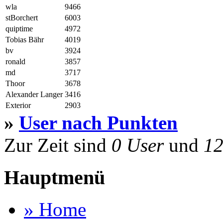
wla
9466
stBorchert
6003
quiptime
4972
Tobias Bähr
4019
bv
3924
ronald
3857
md
3717
Thoor
3678
Alexander Langer
3416
Exterior
2903
»
User nach Punkten
Zur Zeit sind
0 User
und
12
Hauptmenü
» Home