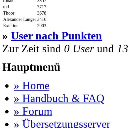
ronald
3857
md
3717
Thoor
3678
Alexander Langer
3416
Exterior
2903
»
User nach Punkten
Zur Zeit sind
0 User
und
13
Hauptmenü
» Home
» Handbuch & FAQ
» Forum
» Übersetzungsserver