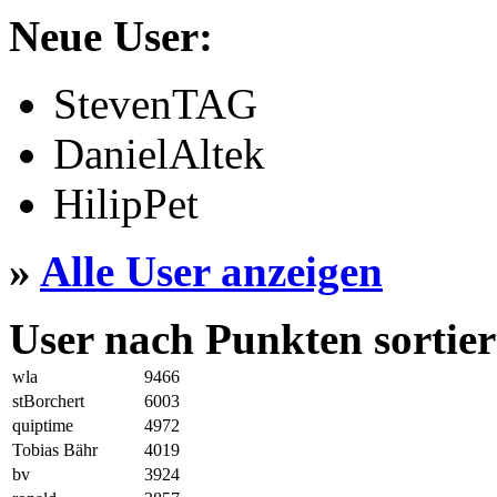
Neue User:
StevenTAG
DanielAltek
HilipPet
»
Alle User anzeigen
User nach Punkten sortier
wla
9466
stBorchert
6003
quiptime
4972
Tobias Bähr
4019
bv
3924