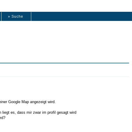
» Suche
n einer Google Map angezeigt wird.
iegt es, dass mir zwar im profil gesagt wird
ird?