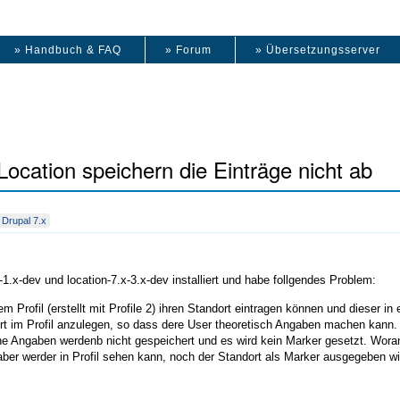
» Handbuch & FAQ
» Forum
» Übersetzungsserver
ocation speichern die Einträge nicht ab
Drupal 7.x
1.x-dev und location-7.x-3.x-dev installiert und habe follgendes Problem:
m Profil (erstellt mit Profile 2) ihren Standort eintragen können und dieser i
rt im Profil anzulegen, so dass dere User theoretisch Angaben machen kann.
e Angaben werdenb nicht gespeichert und es wird kein Marker gesetzt. Woran l
aber werder in Profil sehen kann, noch der Standort als Marker ausgegeben w