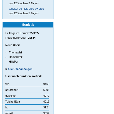
vor 12 Wochen 5 Tagen
Guckst du hier: step by step
vor 12 Wochen 5 Tagen
Statistik
Beiträge im Forum:
250295
Registrierte User:
20534
Neue User:
Thomaslef
DanielAltek
HilipPet
»
Alle User anzeigen
User nach Punkten sortiert:
wla
9466
stBorchert
6003
quiptime
4972
Tobias Bähr
4019
bv
3924
ronald
3857