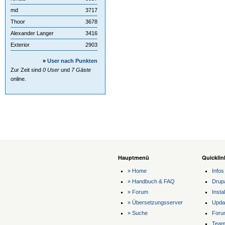
md
3717
Thoor
3678
Alexander Langer
3416
Exterior
2903
»
User nach Punkten
Zur Zeit sind
0 User
und
7 Gäste
online.
Hauptmenü
Quicklin
» Home
Infos
» Handbuch & FAQ
Drup
» Forum
Instal
» Übersetzungsserver
Upda
» Suche
Foru
Tea