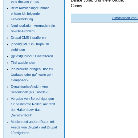
Danke vorab und viele Grüße,
este destino y mas
Conny
Beim Aufruf einiger Inhalte
erhalte ich folgende
‹ Installation vo
Fehlermeldung
Neuinstallation: vermutlich ein
rewrite-Problem
Drupal CMS installieren
[erledigt]MP3 in Drupal 10
einbinden
(gelöst)Drupal 11 installieren
Titel ausblenden
Ich brauche dringen Hilfe zu
Updates oder ggf. wwie geht
Composer?
Dynamische Ansicht von
Seiteninhalt (als Tabelle?)
Vergabe von Berechtigungen
für bestimmte Rollen; mir fehlt
der Haken bzw. das
„Veröffentlicht“
Medien und andere Daten mit
Feeds von Drupal 7 auf Drupal
10 migrieren