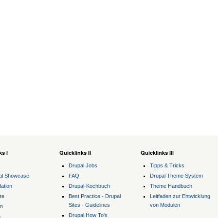
ks I
Quicklinks II
Quicklinks III
Drupal Jobs
Tipps & Tricks
al Showcase
FAQ
Drupal Theme System
lation
Drupal-Kochbuch
Theme Handbuch
te
Best Practice - Drupal
Leitfaden zur Entwicklung
Sites - Guidelines
von Modulen
m
Drupal How To's
m