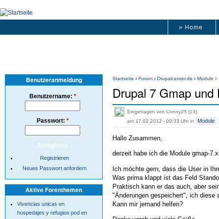
» Home
Benutzeranmeldung
Startseite
›
Forum
›
Drupalcenter.de
›
Module
›
Drupal 7 Gmap und L
Benutzername:
*
Eingetragen von Conny25 (13)
Passwort:
*
Module
am 17.02.2012 - 09:33 Uhr
in
Hallo Zusammen,
derzeit habe ich die Module gmap-7.x-
Registrieren
Ich möchte gern, dass die User in Ihre
Neues Passwort anfordern
Was prima klappt ist das Feld Stando
Praktisch kann er das auch, aber sein
Aktive Forenthemen
"Änderungen gespeichert", ich diese 
Kann mir jemand helfen?
Vivencias unicas en
hospedajes y refugios pod en