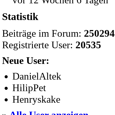
Statistik
Beiträge im Forum:
250294
Registrierte User:
20535
Neue User:
DanielAltek
HilipPet
Henryskake
»
Alle User anzeigen