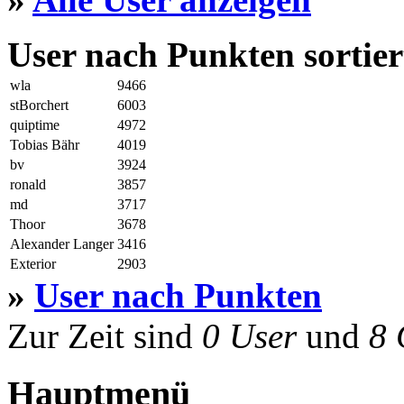
User nach Punkten sortier
wla
9466
stBorchert
6003
quiptime
4972
Tobias Bähr
4019
bv
3924
ronald
3857
md
3717
Thoor
3678
Alexander Langer
3416
Exterior
2903
»
User nach Punkten
Zur Zeit sind
0 User
und
8 
Hauptmenü