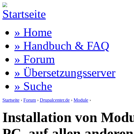
» Home
» Handbuch & FAQ
» Forum
» Übersetzungsserver
» Suche
Startseite
›
Forum
›
Drupalcenter.de
›
Module
›
Installation von Mod
PC, auf allen anderen