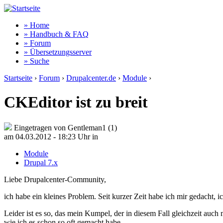
» Home
» Handbuch & FAQ
» Forum
» Übersetzungsserver
» Suche
Startseite
›
Forum
›
Drupalcenter.de
›
Module
›
CKEditor ist zu breit
Eingetragen von Gentleman1 (1)
am 04.03.2012 - 18:23 Uhr
in
Module
Drupal 7.x
Liebe Drupalcenter-Community,
ich habe ein kleines Problem. Seit kurzer Zeit habe ich mir gedacht, i
Leider ist es so, das mein Kumpel, der in diesem Fall gleichzeit auch
wie ich es schon so oft gemacht habe.