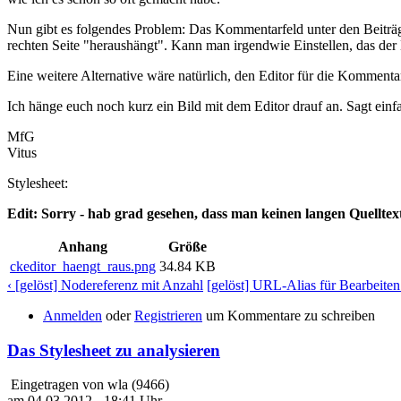
Nun gibt es folgendes Problem: Das Kommentarfeld unter den Beiträgen
rechten Seite "heraushängt". Kann man irgendwie Einstellen, das der 
Eine weitere Alternative wäre natürlich, den Editor für die Kommentar
Ich hänge euch noch kurz ein Bild mit dem Editor drauf an. Sagt einf
MfG
Vitus
Stylesheet:
Edit: Sorry - hab grad gesehen, dass man keinen langen Quelltext
Anhang
Größe
ckeditor_haengt_raus.png
34.84 KB
‹ [gelöst] Nodereferenz mit Anzahl
[gelöst] URL-Alias für Bearbeiten 
Anmelden
oder
Registrieren
um Kommentare zu schreiben
Das Stylesheet zu analysieren
Eingetragen von wla (9466)
am 04.03.2012 - 18:41 Uhr