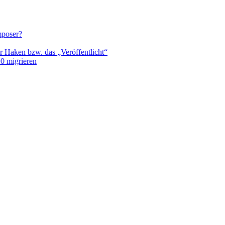
mposer?
r Haken bzw. das „Veröffentlicht“
0 migrieren