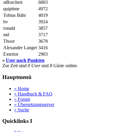
stBorchert
6003
quiptime
4972
Tobias Bähr
4019
bv
3924
ronald
3857
md
3717
Thoor
3678
Alexander Langer
3416
Exterior
2903
»
User nach Punkten
Zur Zeit sind
0 User
und
8 Gäste
online.
Hauptmenü
» Home
» Handbuch & FAQ
» Forum
» Übersetzungsserver
» Suche
Quicklinks I