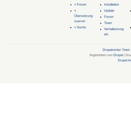
» Forum
Installation
»
Update
Übersetzung
Forum
sserver
Team
» Suche
Verhaltensreg
eln
Drupalcenter Team
Angetrieben von
Drupal
| Dru
Drupal Ini