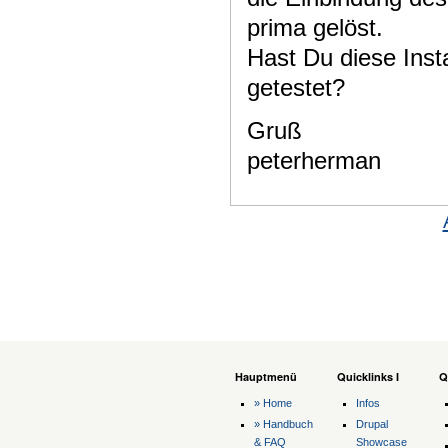
prima gelöst.
Hast Du diese Insta
getestet?
Gruß
peterherman
Hauptmenü
Quicklinks I
Q
» Home
Infos
» Handbuch
Drupal
& FAQ
Showcase