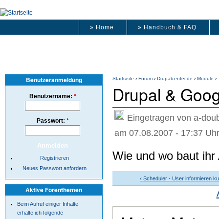
» Home
» Handbuch & FAQ
Benutzeranmeldung
Startseite
›
Forum
›
Drupalcenter.de
›
Module
›
Drupal & Goo
Benutzername:
*
Eingetragen von a-doub
Passwort:
*
am 07.08.2007 - 17:37 Uh
Wie und wo baut ihr
Registrieren
Neues Passwort anfordern
‹ Scheduler - User informieren ku
Aktive Forenthemen
Beim Aufruf einiger Inhalte
erhalte ich folgende