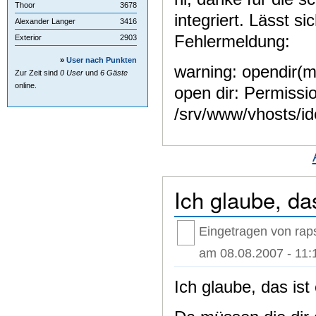
Thoor
3678
integriert. Lässt si
Alexander Langer
3416
Fehlermeldung:
Exterior
2903
»
User nach Punkten
warning: opendir(mo
Zur Zeit sind
0 User
und
6 Gäste
online.
open dir: Permissi
/srv/www/vhosts/ide
Ich glaube, das
Eingetragen von raps
am 08.08.2007 - 11:
Ich glaube, das ist 