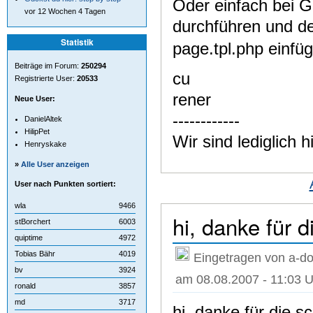
Oder einfach bei 
vor 12 Wochen 4 Tagen
durchführen und d
Statistik
page.tpl.php einfüge
Beiträge im Forum:
250294
cu
Registrierte User:
20533
rener
Neue User:
------------
DanielAltek
HilipPet
Wir sind lediglich
Henryskake
»
Alle User anzeigen
User nach Punkten sortiert:
wla
9466
hi, danke für d
stBorchert
6003
quiptime
4972
Tobias Bähr
4019
Eingetragen von a-do
bv
3924
am 08.08.2007 - 11:03 U
ronald
3857
md
3717
hi, danke für die 