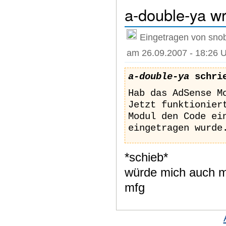
a-double-ya w
Eingetragen von snob
am 26.09.2007 - 18:26 
a-double-ya
schri
Hab das AdSense M
Jetzt funktionier
Modul den Code ei
eingetragen wurde
*schieb*
würde mich auch ma
mfg