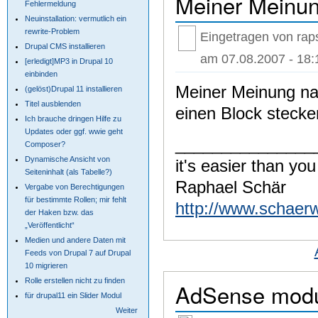
Meiner Meinun
Fehlermeldung
Neuinstallation: vermutlich ein
rewrite-Problem
Eingetragen von raps
Drupal CMS installieren
am 07.08.2007 - 18:
[erledigt]MP3 in Drupal 10
einbinden
Meiner Meinung nac
(gelöst)Drupal 11 installieren
Titel ausblenden
einen Block stecke
Ich brauche dringen Hilfe zu
Updates oder ggf. wwie geht
_______________
Composer?
Dynamische Ansicht von
it's easier than you
Seiteninhalt (als Tabelle?)
Raphael Schär
Vergabe von Berechtigungen
für bestimmte Rollen; mir fehlt
http://www.schaer
der Haken bzw. das
„Veröffentlicht“
Medien und andere Daten mit
Feeds von Drupal 7 auf Drupal
10 migrieren
Rolle erstellen nicht zu finden
AdSense mod
für drupal11 ein Slider Modul
Weiter