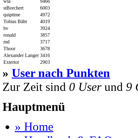
wla
9466
stBorchert
6003
quiptime
4972
Tobias Bähr
4019
bv
3924
ronald
3857
md
3717
Thoor
3678
Alexander Langer
3416
Exterior
2903
»
User nach Punkten
Zur Zeit sind
0 User
und
9 
Hauptmenü
» Home