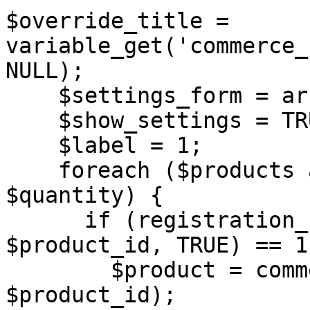
$override_title =
variable_get('commerce_
NULL);
$settings_form = ar
$show_settings = TR
$label = 1;
foreach ($products a
$quantity) {
if (registration_sta
$product_id, TRUE) == 1
$product = commerce
$product_id);