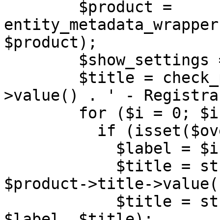
$product =
entity_metadata_wrapper
$product);
$show_settings =
$title = check_plai
>value() . ' - Registra
for ($i = 0; $i < 
if (isset($overri
$label = $i +
$title = str_rep
$product->title->value(
$title = str_rep
$label, $title);