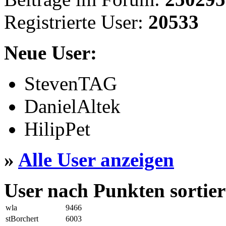
Registrierte User:
20533
Neue User:
StevenTAG
DanielAltek
HilipPet
»
Alle User anzeigen
User nach Punkten sortier
wla
9466
stBorchert
6003