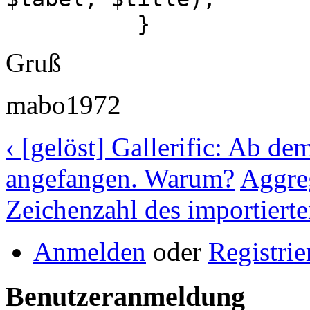
}
Gruß
mabo1972
‹ [gelöst] Gallerific: Ab de
angefangen. Warum?
Aggreg
Zeichenzahl des importierte
Anmelden
oder
Registrie
Benutzeranmeldung