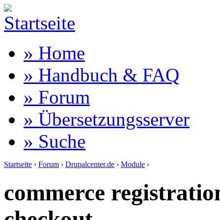
» Home
» Handbuch & FAQ
» Forum
» Übersetzungsserver
» Suche
Startseite
›
Forum
›
Drupalcenter.de
›
Module
›
commerce registratio
checkout