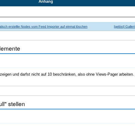
Anhang
atisch erstellte Nodes vom Feed Importer auf einmal löschen
[gelöst] Galle
Elemente
igen und darfst nicht auf 10 beschränken, also ohne Views-Pager arbeiten. Da
ll" stellen