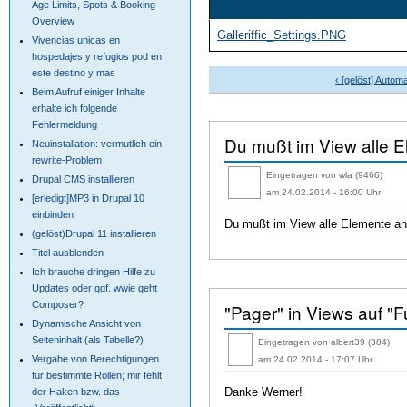
Age Limits, Spots & Booking
Overview
Galleriffic_Settings.PNG
Vivencias unicas en
hospedajes y refugios pod en
este destino y mas
‹ [gelöst] Autom
Beim Aufruf einiger Inhalte
erhalte ich folgende
Fehlermeldung
Du mußt im View alle 
Neuinstallation: vermutlich ein
rewrite-Problem
Eingetragen von wla (9466)
Drupal CMS installieren
am 24.02.2014 - 16:00 Uhr
[erledigt]MP3 in Drupal 10
einbinden
Du mußt im View alle Elemente anze
(gelöst)Drupal 11 installieren
Titel ausblenden
Ich brauche dringen Hilfe zu
Updates oder ggf. wwie geht
Composer?
"Pager" in Views auf "Fu
Dynamische Ansicht von
Seiteninhalt (als Tabelle?)
Eingetragen von albert39 (384)
Vergabe von Berechtigungen
am 24.02.2014 - 17:07 Uhr
für bestimmte Rollen; mir fehlt
Danke Werner!
der Haken bzw. das