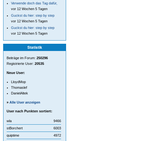
Verwende doch das Tag dafür,
vor 12 Wochen 5 Tagen
Guckst du hier: step by step
vor 12 Wochen 5 Tagen
Guckst du hier: step by step
vor 12 Wochen 5 Tagen
Statistik
Beiträge im Forum:
250296
Registrierte User:
20535
Neue User:
LloydMop
Thomaslef
DanielAltek
»
Alle User anzeigen
User nach Punkten sortiert:
wla
9466
stBorchert
6003
quiptime
4972