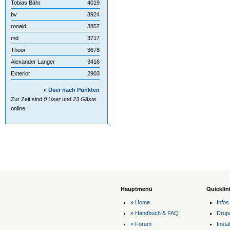
Tobias Bähr
4019
bv
3924
ronald
3857
md
3717
Thoor
3678
Alexander Langer
3416
Exterior
2903
»
User nach Punkten
Zur Zeit sind
0 User
und
23 Gäste
online.
Hauptmenü
Quicklin
» Home
Infos
» Handbuch & FAQ
Drup
» Forum
Instal