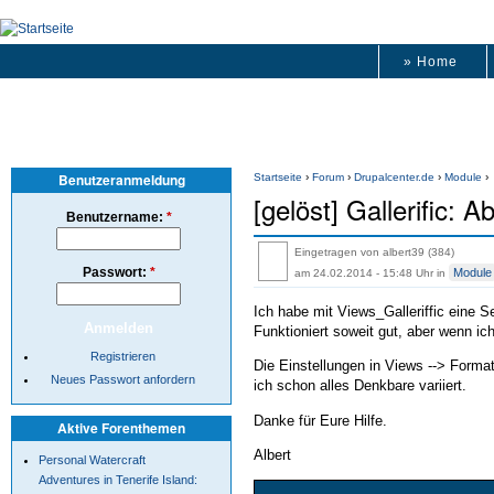
» Home
Benutzeranmeldung
Startseite
›
Forum
›
Drupalcenter.de
›
Module
›
[gelöst] Gallerific:
Benutzername:
*
Eingetragen von albert39 (384)
Passwort:
*
Module
am 24.02.2014 - 15:48 Uhr
in
Ich habe mit Views_Galleriffic eine Se
Funktioniert soweit gut, aber wenn ic
Registrieren
Die Einstellungen in Views --> Format
Neues Passwort anfordern
ich schon alles Denkbare variiert.
Danke für Eure Hilfe.
Aktive Forenthemen
Albert
Personal Watercraft
Adventures in Tenerife Island: