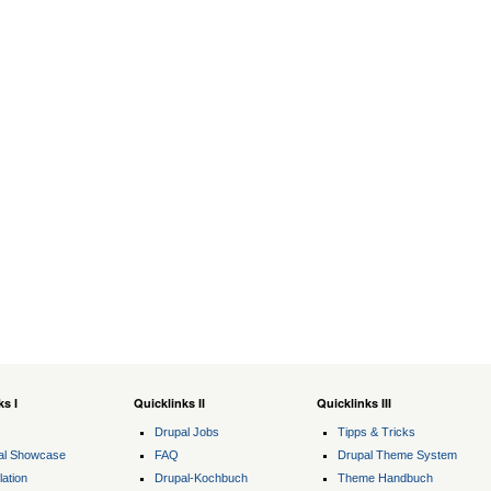
ks I
Quicklinks II
Quicklinks III
Drupal Jobs
Tipps & Tricks
al Showcase
FAQ
Drupal Theme System
lation
Drupal-Kochbuch
Theme Handbuch