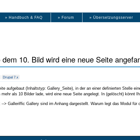
» Handbuch & FAQ
» Forum
» Übersetzungsserver
 Ab dem 10. Bild wird eine neue Seite ange
Drupal 7.x
ite aufgebaut (Inhaltstyp: Gallery_Seite), in der an einer definierten Stelle e
h mehr als 10 Bilder lade, wird eine neue Seite angelegt. In (gelöscht) könnt 
 --> Galleriffic Gallery sind im Anhang dargestellt. Warum legt das Modul für 