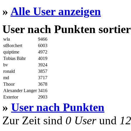
»
Alle User anzeigen
User nach Punkten sortier
wla
9466
stBorchert
6003
quiptime
4972
Tobias Bähr
4019
bv
3924
ronald
3857
md
3717
Thoor
3678
Alexander Langer
3416
Exterior
2903
»
User nach Punkten
Zur Zeit sind
0 User
und
12