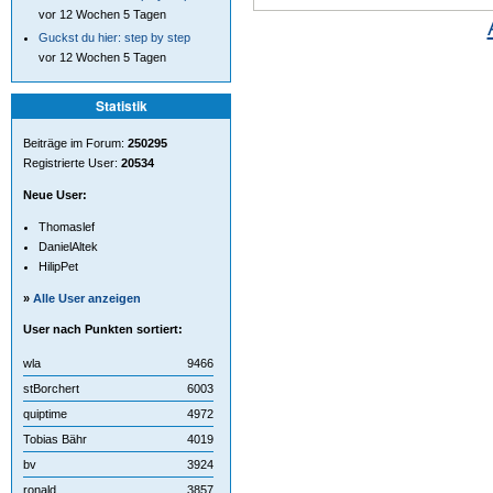
vor 12 Wochen 5 Tagen
Guckst du hier: step by step
vor 12 Wochen 5 Tagen
Statistik
Beiträge im Forum:
250295
Registrierte User:
20534
Neue User:
Thomaslef
DanielAltek
HilipPet
»
Alle User anzeigen
User nach Punkten sortiert:
wla
9466
stBorchert
6003
quiptime
4972
Tobias Bähr
4019
bv
3924
ronald
3857