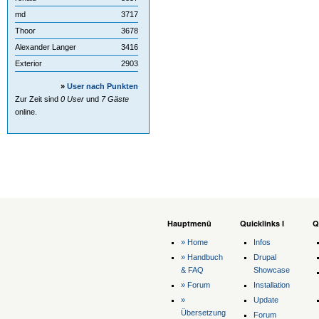
md
3717
Thoor
3678
Alexander Langer
3416
Exterior
2903
»
User nach Punkten
Zur Zeit sind
0 User
und
7 Gäste
online.
Hauptmenü
Quicklinks I
Q
» Home
Infos
» Handbuch
Drupal
& FAQ
Showcase
» Forum
Installation
»
Update
Übersetzung
Forum