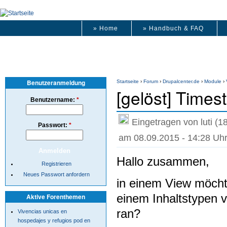
» Home
» Handbuch & FAQ
Benutzeranmeldung
Startseite
›
Forum
›
Drupalcenter.de
›
Module
›
[gelöst] Time
Benutzername:
*
Eingetragen von luti (1
Passwort:
*
am 08.09.2015 - 14:28 Uh
Hallo zusammen,
Registrieren
Neues Passwort anfordern
in einem View möchte
einem Inhaltstypen v
Aktive Forenthemen
ran?
Vivencias unicas en
hospedajes y refugios pod en