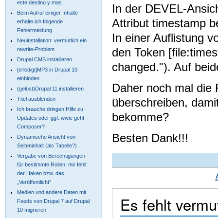
este destino y mas
In der DEVEL-Ansich
Beim Aufruf einiger Inhalte
Attribut timestamp be
erhalte ich folgende
Fehlermeldung
In einer Auflistung 
Neuinstallation: vermutlich ein
den Token [file:times
rewrite-Problem
Drupal CMS installieren
changed."). Auf beide
[erledigt]MP3 in Drupal 10
einbinden
Daher noch mal die 
(gelöst)Drupal 11 installieren
überschreiben, dami
Titel ausblenden
Ich brauche dringen Hilfe zu
bekomme?
Updates oder ggf. wwie geht
Composer?
Besten Dank!!!
Dynamische Ansicht von
Seiteninhalt (als Tabelle?)
Vergabe von Berechtigungen
für bestimmte Rollen; mir fehlt
der Haken bzw. das
„Veröffentlicht“
Medien und andere Daten mit
Es fehlt vermu
Feeds von Drupal 7 auf Drupal
10 migrieren