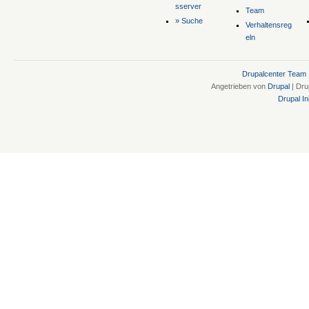
sserver
Team
» Suche
Verhaltensreg
eln
Drupalcenter Team
Angetrieben von
Drupal
| Dru
Drupal Ini