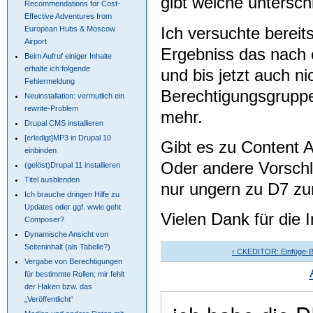
gibt welche untersc
Recommendations for Cost-
Effective Adventures from
Ich versuchte bereit
European Hubs & Moscow
Airport
Ergebniss das nach e
Beim Aufruf einiger Inhalte
erhalte ich folgende
und bis jetzt auch n
Fehlermeldung
Berechtigungsgruppe
Neuinstallation: vermutlich ein
rewrite-Problem
mehr.
Drupal CMS installieren
[erledigt]MP3 in Drupal 10
Gibt es zu Content A
einbinden
Oder andere Vorschl
(gelöst)Drupal 11 installieren
Titel ausblenden
nur ungern zu D7 zu
Ich brauche dringen Hilfe zu
Updates oder ggf. wwie geht
Vielen Dank für die I
Composer?
Dynamische Ansicht von
Seiteninhalt (als Tabelle?)
‹ CKEDITOR: Einfüge-Bu
Vergabe von Berechtigungen
für bestimmte Rollen; mir fehlt
der Haken bzw. das
„Veröffentlicht“