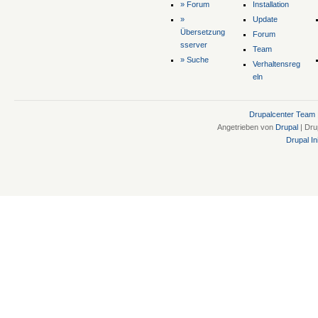
» Forum
Installation
»
Update
Übersetzung
Forum
sserver
Team
» Suche
Verhaltensreg
eln
Drupalcenter Team
Angetrieben von
Drupal
| Dru
Drupal Ini