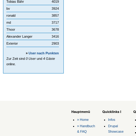
Tobias Bähr
4019
bv
3924
ronald
3857
md
3717
Thoor
3678
Alexander Langer
3416
Exterior
2903
»
User nach Punkten
Zur Zeit sind
0 User
und
4 Gäste
online.
Hauptmenü
Quicklinks I
Q
» Home
Infos
» Handbuch
Drupal
& FAQ
Showcase