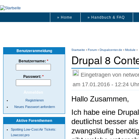
» Home
» Handbuch & FAQ
Benutzeranmeldung
Startseite
›
Forum
›
Drupalcenter.de
›
Module
›
Drupal 8 Cont
Benutzername:
*
Eingetragen von netwo
Passwort:
*
am 17.01.2016 - 12:24 Uh
Hallo Zusammen,
Registrieren
Neues Passwort anfordern
Ich habe eine Drupal
deutlichst besser al
Aktive Forenthemen
zwangsläufig benöti
Spotting Low-Cost Air Tickets:
Lowcost.pro