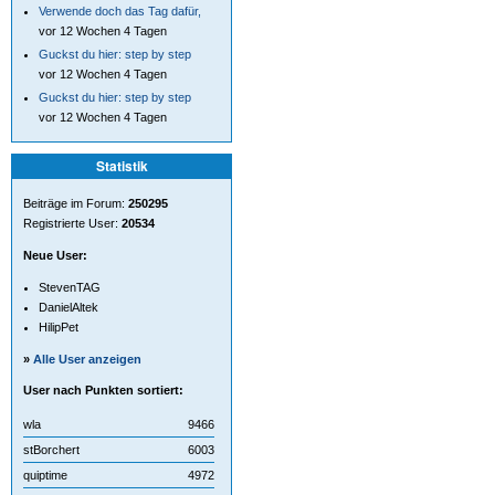
Verwende doch das Tag dafür,
vor 12 Wochen 4 Tagen
Guckst du hier: step by step
vor 12 Wochen 4 Tagen
Guckst du hier: step by step
vor 12 Wochen 4 Tagen
Statistik
Beiträge im Forum:
250295
Registrierte User:
20534
Neue User:
StevenTAG
DanielAltek
HilipPet
»
Alle User anzeigen
User nach Punkten sortiert:
wla
9466
stBorchert
6003
quiptime
4972