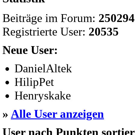
Beiträge im Forum:
250294
Registrierte User:
20535
Neue User:
DanielAltek
HilipPet
Henryskake
»
Alle User anzeigen
User nach Punkten sortier