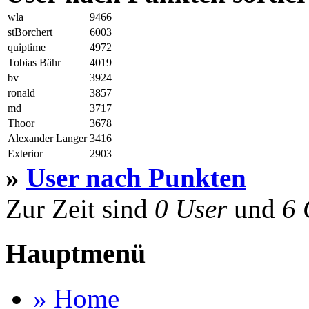
wla
9466
stBorchert
6003
quiptime
4972
Tobias Bähr
4019
bv
3924
ronald
3857
md
3717
Thoor
3678
Alexander Langer
3416
Exterior
2903
»
User nach Punkten
Zur Zeit sind
0 User
und
6 
Hauptmenü
» Home