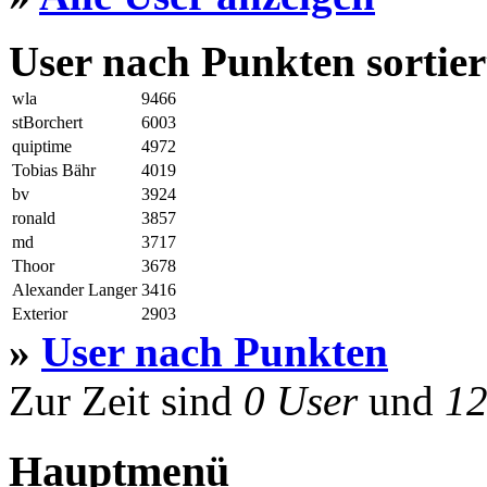
User nach Punkten sortier
wla
9466
stBorchert
6003
quiptime
4972
Tobias Bähr
4019
bv
3924
ronald
3857
md
3717
Thoor
3678
Alexander Langer
3416
Exterior
2903
»
User nach Punkten
Zur Zeit sind
0 User
und
12
Hauptmenü