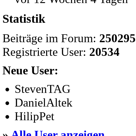
Statistik
Beiträge im Forum:
250295
Registrierte User:
20534
Neue User:
StevenTAG
DanielAltek
HilipPet
»
Alle User anzeigen