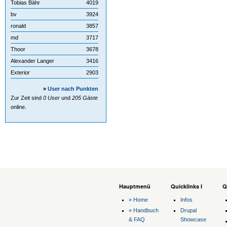
Tobias Bähr
4019
bv
3924
ronald
3857
md
3717
Thoor
3678
Alexander Langer
3416
Exterior
2903
»
User nach Punkten
Zur Zeit sind
0 User
und
205 Gäste
online.
Hauptmenü
Quicklinks I
Q
» Home
Infos
» Handbuch
Drupal
& FAQ
Showcase