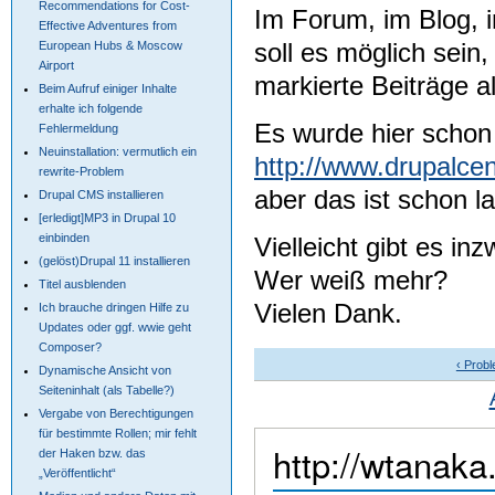
Recommendations for Cost-
Im Forum, im Blog, 
Effective Adventures from
soll es möglich sein, 
European Hubs & Moscow
Airport
markierte Beiträge a
Beim Aufruf einiger Inhalte
erhalte ich folgende
Es wurde hier schon 
Fehlermeldung
Neuinstallation: vermutlich ein
http://www.drupalce
rewrite-Problem
aber das ist schon l
Drupal CMS installieren
[erledigt]MP3 in Drupal 10
einbinden
Vielleicht gibt es i
(gelöst)Drupal 11 installieren
Wer weiß mehr?
Titel ausblenden
Vielen Dank.
Ich brauche dringen Hilfe zu
Updates oder ggf. wwie geht
Composer?
‹ Probl
Dynamische Ansicht von
Seiteninhalt (als Tabelle?)
Vergabe von Berechtigungen
für bestimmte Rollen; mir fehlt
http://wtanak
der Haken bzw. das
„Veröffentlicht“