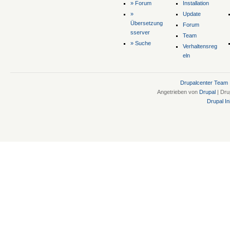
» Forum
Installation
»
Update
Übersetzung
Forum
sserver
Team
» Suche
Verhaltensreg
eln
Drupalcenter Team
Angetrieben von
Drupal
| Dru
Drupal Ini