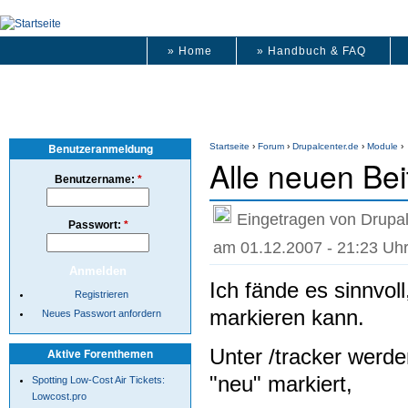
» Home
» Handbuch & FAQ
Benutzeranmeldung
Startseite
›
Forum
›
Drupalcenter.de
›
Module
›
Alle neuen Bei
Benutzername:
*
Eingetragen von Drupa
Passwort:
*
am 01.12.2007 - 21:23 Uh
Ich fände es sinnvol
Registrieren
markieren kann.
Neues Passwort anfordern
Unter /tracker werde
Aktive Forenthemen
"neu" markiert,
Spotting Low-Cost Air Tickets:
Lowcost.pro