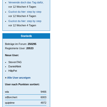
Verwende doch das Tag dafür,
vor 12 Wochen 4 Tagen
Guckst du hier: step by step
vor 12 Wochen 4 Tagen
Guckst du hier: step by step
vor 12 Wochen 4 Tagen
Statistik
Beiträge im Forum:
250295
Registrierte User:
20533
Neue User:
StevenTAG
DanielAltek
HilipPet
»
Alle User anzeigen
User nach Punkten sortiert:
wla
9466
stBorchert
6003
quiptime
4972