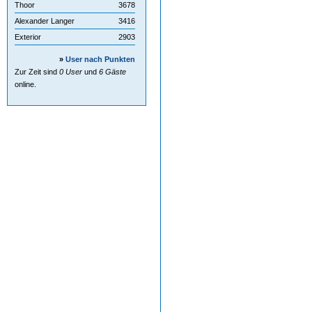
Thoor
3678
Alexander Langer
3416
Exterior
2903
»
User nach Punkten
Zur Zeit sind
0 User
und
6 Gäste
online.