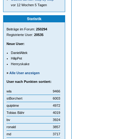
vor 12 Wochen 5 Tagen
Statistik
Beiträge im Forum:
250294
Registrierte User:
20535
Neue User:
DanielAltek
HilipPet
Henryskake
»
Alle User anzeigen
User nach Punkten sortiert:
wla
9466
stBorchert
6003
quiptime
4972
Tobias Bähr
4019
bv
3924
ronald
3857
md
3717