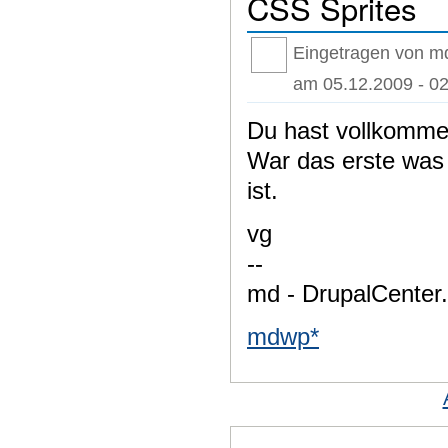
CSS Sprites
Eingetragen von m
am 05.12.2009 - 02
Du hast vollkomme
War das erste was 
ist.
vg
--
md - DrupalCenter
mdwp*