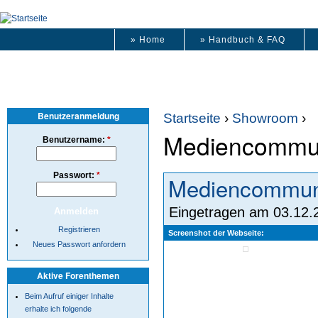
» Home
» Handbuch & FAQ
Benutzeranmeldung
Startseite
›
Showroom
›
Mediencommu
Benutzername:
*
Passwort:
*
Mediencommun
Eingetragen am 03.12.2
Registrieren
Screenshot der Webseite:
Neues Passwort anfordern
Aktive Forenthemen
Beim Aufruf einiger Inhalte
erhalte ich folgende