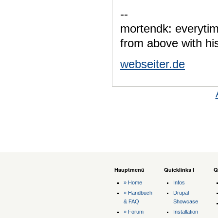
--
mortendk: everytim
from above with his
webseiter.de
Hauptmenü
Quicklinks I
Q
» Home
Infos
» Handbuch
Drupal
& FAQ
Showcase
» Forum
Installation