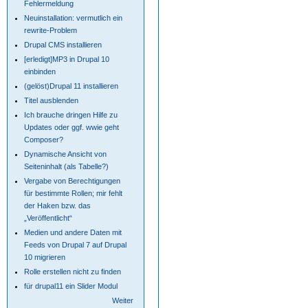
Fehlermeldung
Neuinstallation: vermutlich ein
rewrite-Problem
Drupal CMS installieren
[erledigt]MP3 in Drupal 10
einbinden
(gelöst)Drupal 11 installieren
Titel ausblenden
Ich brauche dringen Hilfe zu
Updates oder ggf. wwie geht
Composer?
Dynamische Ansicht von
Seiteninhalt (als Tabelle?)
Vergabe von Berechtigungen
für bestimmte Rollen; mir fehlt
der Haken bzw. das
„Veröffentlicht“
Medien und andere Daten mit
Feeds von Drupal 7 auf Drupal
10 migrieren
Rolle erstellen nicht zu finden
für drupal11 ein Slider Modul
Weiter