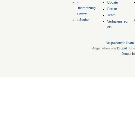
»
Update
Übersetzung
Forum
sserver
Team
» Suche
Verhaltensreg
eln
Drupalcenter Team
Angetrieben von
Drupal
| Dru
Drupal Ini