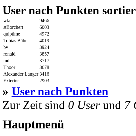
User nach Punkten sortier
wla
9466
stBorchert
6003
quiptime
4972
Tobias Bähr
4019
bv
3924
ronald
3857
md
3717
Thoor
3678
Alexander Langer
3416
Exterior
2903
»
User nach Punkten
Zur Zeit sind
0 User
und
7 
Hauptmenü