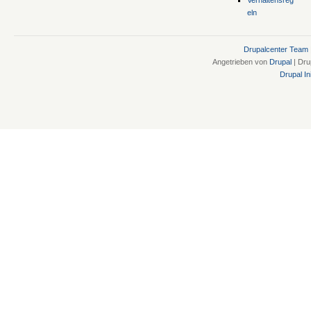
eln
Drupalcenter Team
Angetrieben von
Drupal
| Dru
Drupal Ini