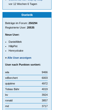
vor 12 Wochen 6 Tagen
Statistik
Beiträge im Forum:
250294
Registrierte User:
20535
Neue User:
DanielAltek
HilipPet
Henryskake
»
Alle User anzeigen
User nach Punkten sortiert:
wla
9466
stBorchert
6003
quiptime
4972
Tobias Bähr
4019
bv
3924
ronald
3857
md
3717