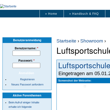
» Home
» Handbuch & FAQ
Benutzeranmeldung
Startseite
›
Showroom
›
Luftsportschu
Benutzername:
*
Passwort:
*
Luftsportschul
Eingetragen am 05.01.2
Registrieren
Screenshot der Webseite:
Neues Passwort anfordern
Aktive Forenthemen
Beim Aufruf einiger Inhalte
erhalte ich folgende