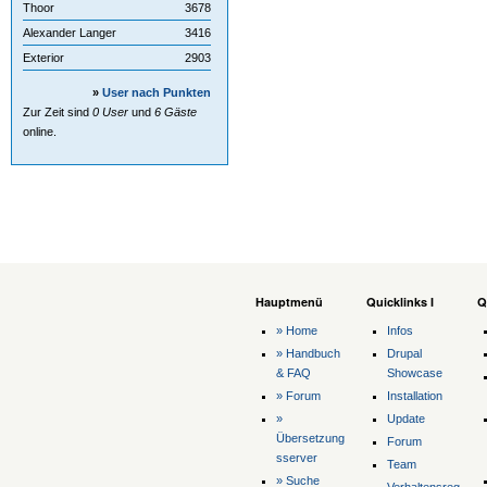
Thoor
3678
Alexander Langer
3416
Exterior
2903
»
User nach Punkten
Zur Zeit sind
0 User
und
6 Gäste
online.
Hauptmenü
Quicklinks I
Q
» Home
Infos
» Handbuch
Drupal
& FAQ
Showcase
» Forum
Installation
»
Update
Übersetzung
Forum
sserver
Team
» Suche
Verhaltensreg