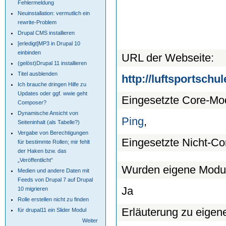
Fehlermeldung
Neuinstallation: vermutlich ein
rewrite-Problem
Drupal CMS installieren
[erledigt]MP3 in Drupal 10
einbinden
URL der Webseite:
(gelöst)Drupal 11 installieren
Titel ausblenden
http://luftsportschul
Ich brauche dringen Hilfe zu
Updates oder ggf. wwie geht
Eingesetzte Core-Mo
Composer?
Dynamische Ansicht von
Ping
,
Seiteninhalt (als Tabelle?)
Vergabe von Berechtigungen
Eingesetzte Nicht-Co
für bestimmte Rollen; mir fehlt
der Haken bzw. das
„Veröffentlicht“
Wurden eigene Module
Medien und andere Daten mit
Feeds von Drupal 7 auf Drupal
Ja
10 migrieren
Rolle erstellen nicht zu finden
Erläuterung zu eigen
für drupal11 ein Slider Modul
Weiter