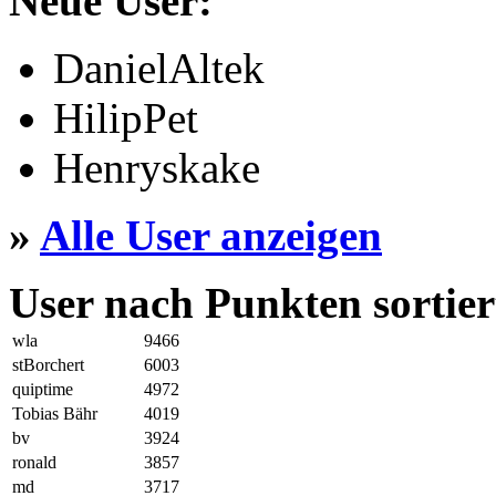
Neue User:
DanielAltek
HilipPet
Henryskake
»
Alle User anzeigen
User nach Punkten sortier
wla
9466
stBorchert
6003
quiptime
4972
Tobias Bähr
4019
bv
3924
ronald
3857
md
3717