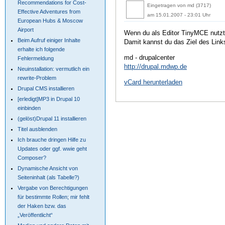
Recommendations for Cost-
Eingetragen von md (3717)
Effective Adventures from
am 15.01.2007 - 23:01 Uhr
European Hubs & Moscow
Airport
Wenn du als Editor TinyMCE nutzt
Beim Aufruf einiger Inhalte
Damit kannst du das Ziel des Link
erhalte ich folgende
md - drupalcenter
Fehlermeldung
http://drupal.mdwp.de
Neuinstallation: vermutlich ein
rewrite-Problem
vCard herunterladen
Drupal CMS installieren
[erledigt]MP3 in Drupal 10
einbinden
(gelöst)Drupal 11 installieren
Titel ausblenden
Ich brauche dringen Hilfe zu
Updates oder ggf. wwie geht
Composer?
Dynamische Ansicht von
Seiteninhalt (als Tabelle?)
Vergabe von Berechtigungen
für bestimmte Rollen; mir fehlt
der Haken bzw. das
„Veröffentlicht“