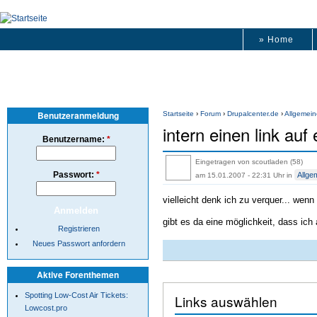
» Home
Benutzeranmeldung
Startseite
›
Forum
›
Drupalcenter.de
›
Allgemein
intern einen link au
Benutzername:
*
Eingetragen von scoutladen (58)
Passwort:
*
Allge
am 15.01.2007 - 22:31 Uhr
in
vielleicht denk ich zu verquer... wen
gibt es da eine möglichkeit, dass ich
Registrieren
Neues Passwort anfordern
Aktive Forenthemen
Spotting Low-Cost Air Tickets:
Links auswählen
Lowcost.pro