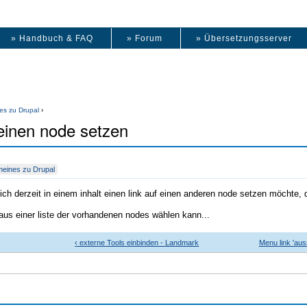
» Handbuch & FAQ
» Forum
» Übersetzungsserver
es zu Drupal
›
f einen node setzen
meines zu Drupal
n ich derzeit in einem inhalt einen link auf einen anderen node setzen möchte
 aus einer liste der vorhandenen nodes wählen kann...
‹ externe Tools einbinden - Landmark
Menu link 'aus