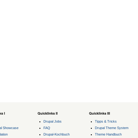
ks I
Quicklinks II
Quicklinks III
Drupal Jobs
Tipps & Tricks
al Showcase
FAQ
Drupal Theme System
lation
Drupal-Kochbuch
Theme Handbuch