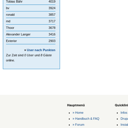
Tobias Bähr
4019
bv
3924
ronald
3857
md
3717
Thoor
3678
Alexander Langer
3416
Exterior
2903
»
User nach Punkten
Zur Zeit sind
0 User
und
8 Gäste
online.
Hauptmenü
Quicklin
» Home
Infos
» Handbuch & FAQ
Drup
» Forum
Instal