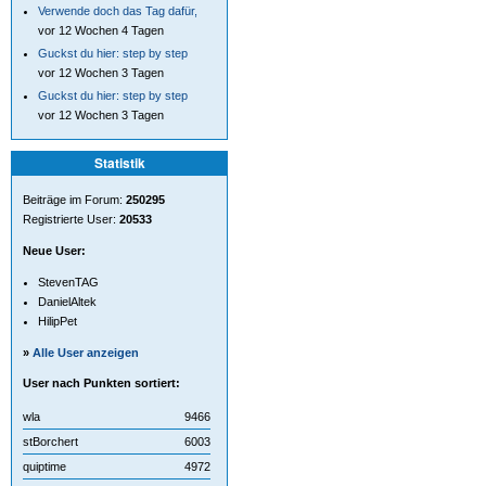
Verwende doch das Tag dafür,
vor 12 Wochen 4 Tagen
Guckst du hier: step by step
vor 12 Wochen 3 Tagen
Guckst du hier: step by step
vor 12 Wochen 3 Tagen
Statistik
Beiträge im Forum:
250295
Registrierte User:
20533
Neue User:
StevenTAG
DanielAltek
HilipPet
»
Alle User anzeigen
User nach Punkten sortiert:
wla
9466
stBorchert
6003
quiptime
4972