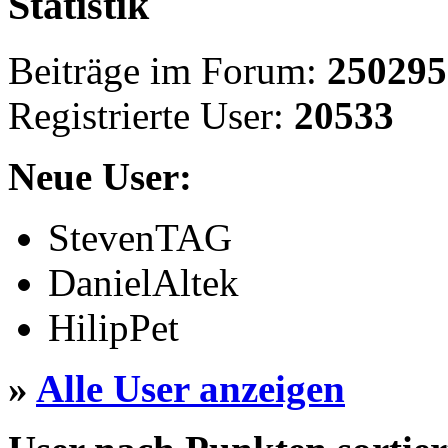
Statistik
Beiträge im Forum:
250295
Registrierte User:
20533
Neue User:
StevenTAG
DanielAltek
HilipPet
»
Alle User anzeigen