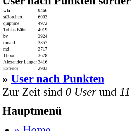
User nach Punkten sortier
wla
9466
stBorchert
6003
quiptime
4972
Tobias Bähr
4019
bv
3924
ronald
3857
md
3717
Thoor
3678
Alexander Langer
3416
Exterior
2903
»
User nach Punkten
Zur Zeit sind
0 User
und
11
Hauptmenü
» Home