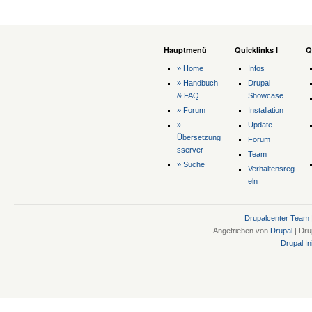
Hauptmenü
Quicklinks I
Q
» Home
Infos
» Handbuch
Drupal
& FAQ
Showcase
» Forum
Installation
»
Update
Übersetzung
Forum
sserver
Team
» Suche
Verhaltensreg
eln
Drupalcenter Team
Angetrieben von
Drupal
| Dru
Drupal Ini