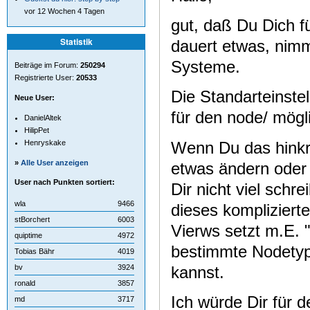
vor 12 Wochen 4 Tagen
gut, daß Du Dich f
Statistik
dauert etwas, nimm
Systeme.
Beiträge im Forum:
250294
Registrierte User:
20533
Die Standarteinstell
Neue User:
für den node/ mögli
DanielAltek
HilipPet
Wenn Du das hinkr
Henryskake
»
Alle User anzeigen
etwas ändern oder
User nach Punkten sortiert:
Dir nicht viel schr
wla
9466
dieses kompliziert
stBorchert
6003
Vierws setzt m.E. 
quiptime
4972
bestimmte Nodetyp
Tobias Bähr
4019
kannst.
bv
3924
ronald
3857
Ich würde Dir für 
md
3717