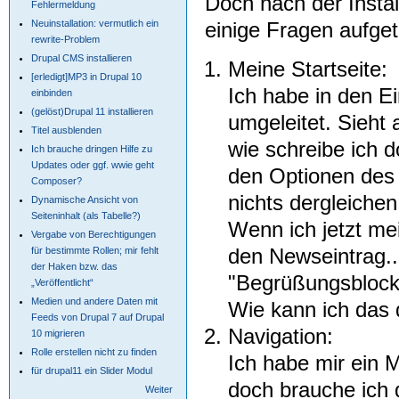
Doch nach der Instal
Fehlermeldung
Neuinstallation: vermutlich ein
einige Fragen aufget
rewrite-Problem
Drupal CMS installieren
Meine Startseite:
[erledigt]MP3 in Drupal 10
Ich habe in den Ei
einbinden
(gelöst)Drupal 11 installieren
umgeleitet. Sieht 
Titel ausblenden
wie schreibe ich 
Ich brauche dringen Hilfe zu
Updates oder ggf. wwie geht
den Optionen des B
Composer?
nichts dergleichen
Dynamische Ansicht von
Seiteninhalt (als Tabelle?)
Wenn ich jetzt me
Vergabe von Berechtigungen
den Newseintrag..
für bestimmte Rollen; mir fehlt
der Haken bzw. das
"Begrüßungsblock"
„Veröffentlicht“
Medien und andere Daten mit
Wie kann ich das 
Feeds von Drupal 7 auf Drupal
Navigation:
10 migrieren
Rolle erstellen nicht zu finden
Ich habe mir ein M
für drupal11 ein Slider Modul
doch brauche ich 
Weiter