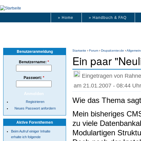
» Home
» Handbuch & FAQ
Benutzeranmeldung
Startseite
›
Forum
›
Drupalcenter.de
›
Allgemein
Ein paar "Neul
Benutzername:
*
Eingetragen von Rahne
Passwort:
*
am 21.01.2007 - 08:44 Uh
Wie das Thema sagt b
Registrieren
Neues Passwort anfordern
Mein bisheriges CMS 
zu viele Datenbanka
Aktive Forenthemen
Modulartigen Struktu
Beim Aufruf einiger Inhalte
erhalte ich folgende