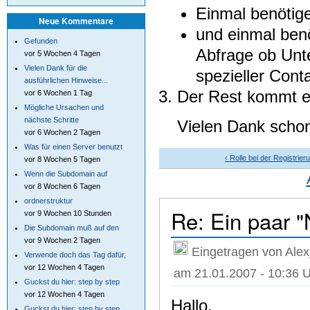
Einmal benötige
Neue Kommentare
und einmal benö
Gefunden
Abfrage ob Unte
vor 5 Wochen 4 Tagen
Vielen Dank für die
spezieller Cont
ausführlichen Hinweise...
Der Rest kommt evt
vor 6 Wochen 1 Tag
Mögliche Ursachen und
nächste Schritte
Vielen Dank scho
vor 6 Wochen 2 Tagen
Was für einen Server benutzt
‹ Rolle bei der Registrie
vor 8 Wochen 5 Tagen
Wenn die Subdomain auf
vor 8 Wochen 6 Tagen
ordnerstruktur
Re: Ein paar "
vor 9 Wochen 10 Stunden
Die Subdomain muß auf den
vor 9 Wochen 2 Tagen
Eingetragen von Alex
Verwende doch das Tag dafür,
vor 12 Wochen 4 Tagen
am 21.01.2007 - 10:36 
Guckst du hier: step by step
vor 12 Wochen 4 Tagen
Hallo,
Guckst du hier: step by step