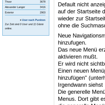
Thoor
3678
Default nicht anze
Alexander Langer
3416
auf der Startseite
Exterior
2903
wieder zur Startse
»
User nach Punkten
ohne die Suchmasc
Zur Zeit sind
0 User
und
11 Gäste
online.
Neue Navigationsm
hinzufugen.
Das neue Menü erz
aktivieren mußt.
Er wird nicht sicht
Einen neuen Menüp
hinzufügen" (unter
Irgendwann siehst 
Die generelle Menü
Menus. Dort gibt e