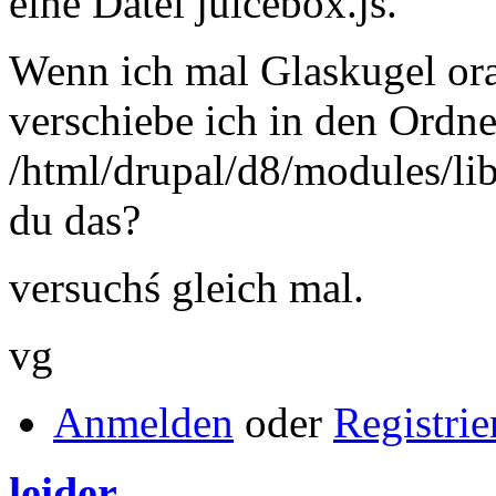
eine Datei juicebox.js.
Wenn ich mal Glaskugel orak
verschiebe ich in den Ordne
/html/drupal/d8/modules/lib
du das?
versuchś gleich mal.
vg
Anmelden
oder
Registrie
leider