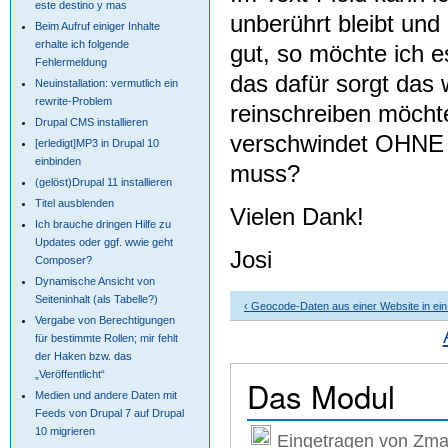
este destino y mas
unberührt bleibt und
Beim Aufruf einiger Inhalte
erhalte ich folgende
gut, so möchte ich e
Fehlermeldung
das dafür sorgt das 
Neuinstallation: vermutlich ein
rewrite-Problem
reinschreiben möcht
Drupal CMS installieren
verschwindet OHNE d
[erledigt]MP3 in Drupal 10
einbinden
muss?
(gelöst)Drupal 11 installieren
Titel ausblenden
Vielen Dank!
Ich brauche dringen Hilfe zu
Updates oder ggf. wwie geht
Josi
Composer?
Dynamische Ansicht von
Seiteninhalt (als Tabelle?)
‹ Geocode-Daten aus einer Website in ei
Vergabe von Berechtigungen
für bestimmte Rollen; mir fehlt
der Haken bzw. das
„Veröffentlicht“
Das Modul
Medien und andere Daten mit
Feeds von Drupal 7 auf Drupal
10 migrieren
Eingetragen von Zma