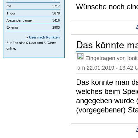
Wünsche noch eine
md
3717
Thoor
3678
Alexander Langer
3416
Exterior
2903
»
User nach Punkten
Das könnte ma
Zur Zeit sind
0 User
und
6 Gäste
online.
Eingetragen von Ionit
am 22.01.2019 - 13:42 
Das könnte man da
welches beim Speic
angegeben wurde (o
(vorgegebener) Sta