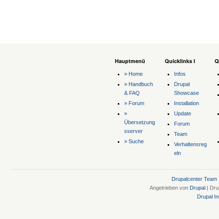
Hauptmenü
Quicklinks I
Q
» Home
Infos
» Handbuch
Drupal
& FAQ
Showcase
» Forum
Installation
»
Update
Übersetzung
Forum
sserver
Team
» Suche
Verhaltensreg
eln
Drupalcenter Team
Angetrieben von
Drupal
| Dru
Drupal Ini