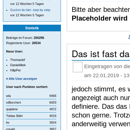
vor 12 Wochen 5 Tagen
Bitte aber beachten
Guckst du hier: step by step
vor 12 Wochen 5 Tagen
Placeholder wird
Statistik
Beiträge im Forum:
250295
Registrierte User:
20534
Das ist fast d
Neue User:
Thomaslef
DanielAltek
Eingetragen von die
HilipPet
am 22.01.2019 - 13
»
Alle User anzeigen
jedoch stimmt, es w
User nach Punkten sortiert:
angezeigt auch nur
wla
9466
stBorchert
6003
definiere. Das das 
quiptime
4972
schon gerne. Trotz
Tobias Bähr
4019
anderweitig verwe
bv
3924
ronald
3857