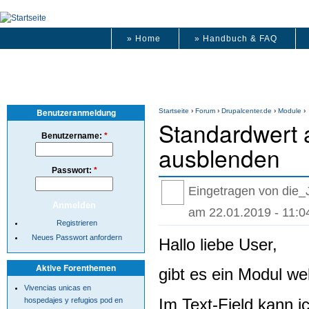
» Home
» Handbuch & FAQ
Benutzeranmeldung
Startseite
›
Forum
›
Drupalcenter.de
›
Module
›
Standardwert 
Benutzername:
*
ausblenden
Passwort:
*
Eingetragen von die_J
am 22.01.2019 - 11:0
Registrieren
Neues Passwort anfordern
Hallo liebe User,
Aktive Forenthemen
gibt es ein Modul we
Vivencias unicas en
Im Text-Field kann i
hospedajes y refugios pod en