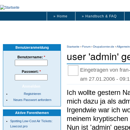
» Home
» Handbuch & FAQ
Benutzeranmeldung
Startseite
›
Forum
›
Drupalcenter.de
›
Allgemein
user 'admin' g
Benutzername:
*
Eingetragen von fran-
Passwort:
*
am 27.01.2006 - 09:1
Ich wollte gestern 
Registrieren
mich dazu ja als adm
Neues Passwort anfordern
Irgendwie war ich wo
Aktive Forenthemen
meinem kryptischen 
Spotting Low-Cost Air Tickets:
Nun ist 'admin' gespe
Lowcost.pro