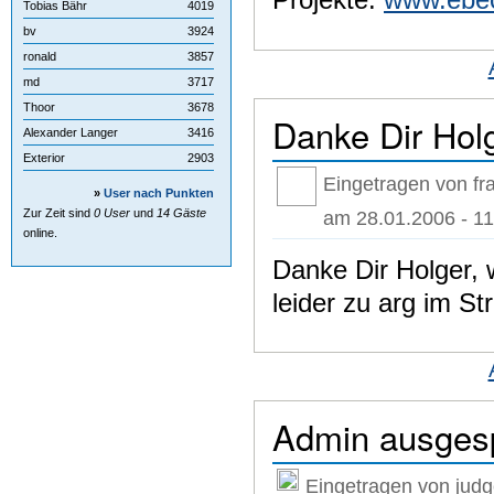
Tobias Bähr
4019
bv
3924
ronald
3857
md
3717
Thoor
3678
Danke Dir Holg
Alexander Langer
3416
Exterior
2903
Eingetragen von fr
»
User nach Punkten
am 28.01.2006 - 11
Zur Zeit sind
0 User
und
14 Gäste
online.
Danke Dir Holger, 
leider zu arg im S
Admin ausgesp
Eingetragen von judge