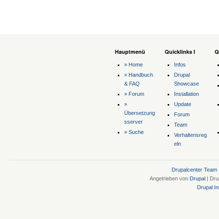
Hauptmenü
Quicklinks I
Q
» Home
Infos
» Handbuch
Drupal
& FAQ
Showcase
» Forum
Installation
»
Update
Übersetzung
Forum
sserver
Team
» Suche
Verhaltensreg
eln
Drupalcenter Team
Angetrieben von
Drupal
| Dru
Drupal Ini