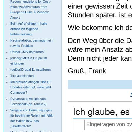
Recommendations for Cost-
einer gewissen Zeit 
Effective Adventures from
European Hubs & Moscow
Stunden später, ist 
Airport
Beim Aufruf einiger Inhalte
Wie bekomme ich den
erhalte ich folgende
Fehlermeldung
Den Weg über die Da
Neuinstallation: vermutlich ein
rewrite-Problem
wäre mein Ansatz ab
Drupal CMS installieren
Denn nicht jeder ka
[erledigt]MP3 in Drupal 10
einbinden
Gruß, Frank
(gelöst)Drupal 11 installieren
Titel ausblenden
Ich brauche dringen Hilfe zu
Updates oder ggf. wwie geht
Composer?
Dynamische Ansicht von
Seiteninhalt (als Tabelle?)
Ich glaube, es 
Vergabe von Berechtigungen
für bestimmte Rollen; mir fehlt
der Haken bzw. das
Eingetragen von bv
„Veröffentlicht“