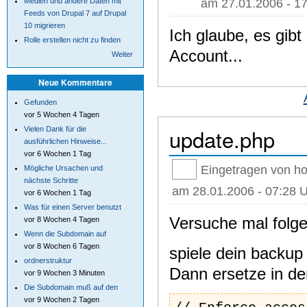
am 27.01.2006 - 17
Medien und andere Daten mit
Feeds von Drupal 7 auf Drupal
10 migrieren
Ich glaube, es gibt
Rolle erstellen nicht zu finden
Account...
Weiter
Neue Kommentare
Gefunden
vor 5 Wochen 4 Tagen
update.php
Vielen Dank für die
ausführlichen Hinweise...
vor 6 Wochen 1 Tag
Eingetragen von ho
Mögliche Ursachen und
nächste Schritte
am 28.01.2006 - 07:28 
vor 6 Wochen 1 Tag
Was für einen Server benutzt
Versuche mal folg
vor 8 Wochen 4 Tagen
Wenn die Subdomain auf
vor 8 Wochen 6 Tagen
spiele dein backup
ordnerstruktur
Dann ersetze in de
vor 9 Wochen 3 Minuten
Die Subdomain muß auf den
vor 9 Wochen 2 Tagen