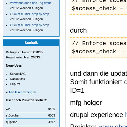
// Enforce acces
Verwende doch das Tag dafür,
$access_check = 
vor 12 Wochen 4 Tagen
Guckst du hier: step by step
vor 12 Wochen 3 Tagen
Guckst du hier: step by step
durch
vor 12 Wochen 3 Tagen
Statistik
// Enforce acces
$access_check = 
Beiträge im Forum:
250295
Registrierte User:
20533
Neue User:
und dann die upda
StevenTAG
DanielAltek
Somit funktioniert
HilipPet
ID=1
»
Alle User anzeigen
User nach Punkten sortiert:
mfg holger
wla
9466
drupal experience
stBorchert
6003
quiptime
4972
Projekte:
www.ebec