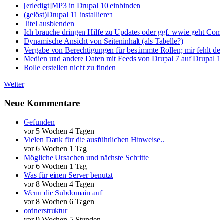
[erledigt]MP3 in Drupal 10 einbinden
(gelöst)Drupal 11 installieren
Titel ausblenden
Ich brauche dringen Hilfe zu Updates oder ggf. wwie geht Co
Dynamische Ansicht von Seiteninhalt (als Tabelle?)
Vergabe von Berechtigungen für bestimmte Rollen; mir fehlt de
Medien und andere Daten mit Feeds von Drupal 7 auf Drupal 1
Rolle erstellen nicht zu finden
Weiter
Neue Kommentare
Gefunden
vor 5 Wochen 4 Tagen
Vielen Dank für die ausführlichen Hinweise...
vor 6 Wochen 1 Tag
Mögliche Ursachen und nächste Schritte
vor 6 Wochen 1 Tag
Was für einen Server benutzt
vor 8 Wochen 4 Tagen
Wenn die Subdomain auf
vor 8 Wochen 6 Tagen
ordnerstruktur
vor 9 Wochen 5 Stunden