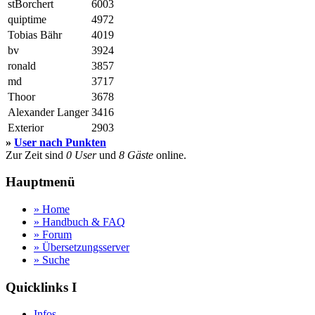
stBorchert
6003
quiptime
4972
Tobias Bähr
4019
bv
3924
ronald
3857
md
3717
Thoor
3678
Alexander Langer
3416
Exterior
2903
»
User nach Punkten
Zur Zeit sind
0 User
und
8 Gäste
online.
Hauptmenü
» Home
» Handbuch & FAQ
» Forum
» Übersetzungsserver
» Suche
Quicklinks I
Infos