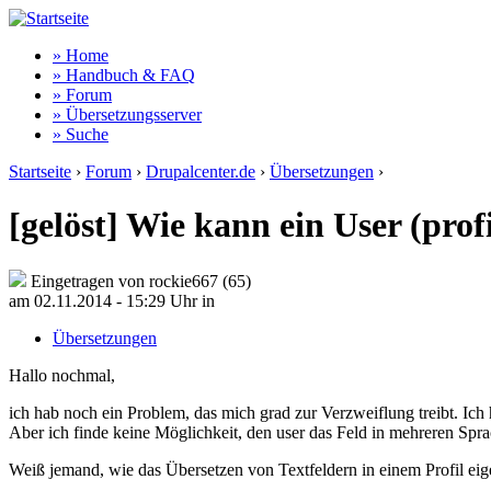
» Home
» Handbuch & FAQ
» Forum
» Übersetzungsserver
» Suche
Startseite
›
Forum
›
Drupalcenter.de
›
Übersetzungen
›
[gelöst] Wie kann ein User (pro
Eingetragen von rockie667 (65)
am 02.11.2014 - 15:29 Uhr
in
Übersetzungen
Hallo nochmal,
ich hab noch ein Problem, das mich grad zur Verzweiflung treibt. Ich 
Aber ich finde keine Möglichkeit, den user das Feld in mehreren Spra
Weiß jemand, wie das Übersetzen von Textfeldern in einem Profil eig